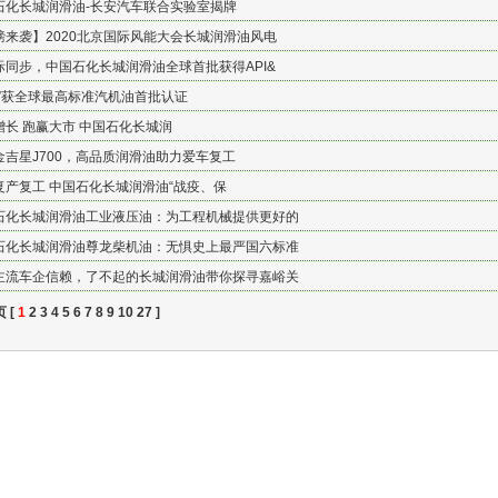
石化长城润滑油-长安汽车联合实验室揭牌
磅来袭】2020北京国际风能大会长城润滑油风电
际同步，中国石化长城润滑油全球首批获得API&
城”获全球最高标准汽机油首批认证
增长 跑赢大市 中国石化长城润
金吉星J700，高品质润滑油助力爱车复工
复产复工 中国石化长城润滑油“战疫、保
石化长城润滑油工业液压油：为工程机械提供更好的
石化长城润滑油尊龙柴机油：无惧史上最严国六标准
主流车企信赖，了不起的长城润滑油带你探寻嘉峪关
 [
1
2
3
4
5
6
7
8
9
10
27
]