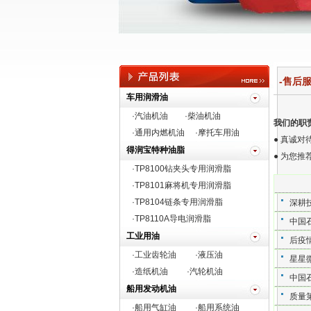
-售后服务 
车用润滑油
·汽油机油
·柴油机油
我们的职
·通用内燃机油
·摩托车用油
● 真
得润宝特种油脂
● 为您
·TP8100钻夹头专用润滑脂
·
TP8101麻将机专用润滑脂
·TP8104链条专用润滑脂
深耕
·TP8110A导电润滑脂
中国
工业用油
后疫
·工业齿轮油
·液压油
星星
·造纸机油
·汽轮机油
中国
船用发动机油
质量
·船用气缸油
·船用系统油