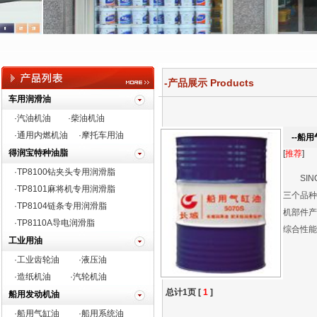
-产品展示 Products
车用润滑油
·汽油机油
·柴油机油
·通用内燃机油
·摩托车用油
--船用
得润宝特种油脂
[
推荐
]
·TP8100钻夹头专用润滑脂
SINO
·
TP8101麻将机专用润滑脂
三个品种
·TP8104链条专用润滑脂
机部件产
·TP8110A导电润滑脂
综合性能
工业用油
·工业齿轮油
·液压油
·造纸机油
·汽轮机油
总计1页 [
1
]
船用发动机油
·船用气缸油
·船用系统油