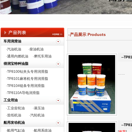
-产品展示 Products
车用润滑油
·汽油机油
·柴油机油
·通用内燃机油
·摩托车用油
--TP
得润宝特种油脂
·TP8100钻夹头专用润滑脂
……
·
TP8101麻将机专用润滑脂
·TP8104链条专用润滑脂
·TP8110A导电润滑脂
工业用油
·工业齿轮油
·液压油
·造纸机油
·汽轮机油
船用发动机油
--TP
·船用气缸油
·船用系统油
[
推荐
]