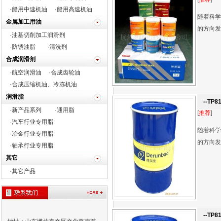
·船用中速机油
·船用高速机油
随着科学
金属加工用油
的方向发
·油基切削加工润滑剂
·防锈油脂
·清洗剂
合成润滑剂
·航空润滑油
·合成齿轮油
·合成压缩机油、冷冻机油
润滑脂
--TP
·新产品系列
·通用脂
[
推荐
]
·
汽车行业专用脂
随着科学
·
冶金行业专用脂
的方向发
·
轴承行业专用脂
其它
·
其它产品
--TP8