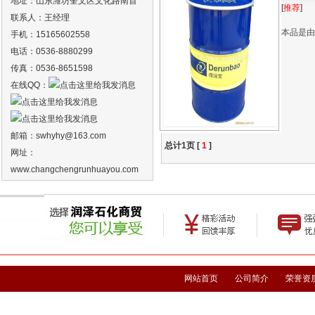
地址：山东潍坊奎文区文化路南首
[
推荐
]
联系人：王经理
本品是由
手机：15165602558
电话：0536-8880299
传真：0536-8651598
在线QQ：
邮箱：
swhyhy
@163.com
总计1页 [
1
]
网址：
www.changchengrunhuayou.com
网站首页
公司简介
荣誉资