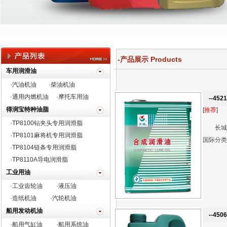
-产品展示 Products
车用润滑油
·汽油机油
·柴油机油
·通用内燃机油
·摩托车用油
--45
得润宝特种油脂
[
推荐
]
·TP8100钻夹头专用润滑脂
长城牌
·
TP8101麻将机专用润滑脂
国际分类标
·TP8104链条专用润滑脂
·TP8110A导电润滑脂
工业用油
·工业齿轮油
·液压油
·造纸机油
·汽轮机油
船用发动机油
--45
·船用气缸油
·船用系统油