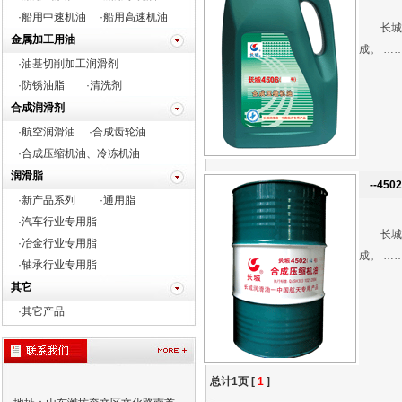
·船用中速机油
·船用高速机油
长城牌
金属加工用油
成。 …
·油基切削加工润滑剂
·防锈油脂
·清洗剂
合成润滑剂
·航空润滑油
·合成齿轮油
·合成压缩机油、冷冻机油
润滑脂
--45
·新产品系列
·通用脂
·
汽车行业专用脂
长城牌
·
冶金行业专用脂
成。 …
·
轴承行业专用脂
其它
·
其它产品
总计1页 [
1
]