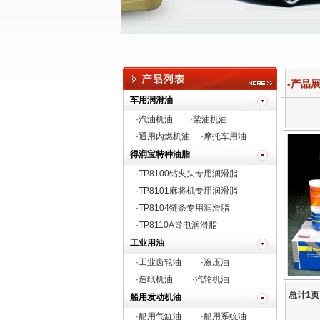
-产品展示
车用润滑油
·汽油机油
·柴油机油
·通用内燃机油
·摩托车用油
得润宝特种油脂
·TP8100钻夹头专用润滑脂
·
TP8101麻将机专用润滑脂
·TP8104链条专用润滑脂
·TP8110A导电润滑脂
工业用油
·工业齿轮油
·液压油
·造纸机油
·汽轮机油
总计1页
船用发动机油
·船用气缸油
·船用系统油