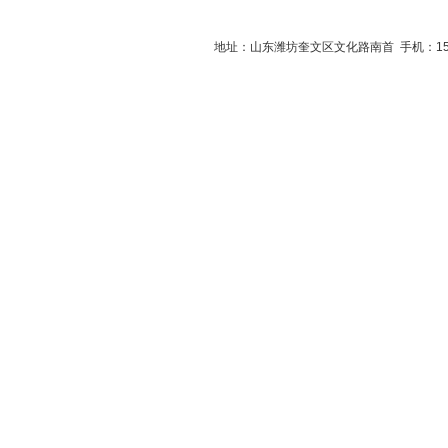
地址：山东潍坊奎文区文化路南首 手机：1516560