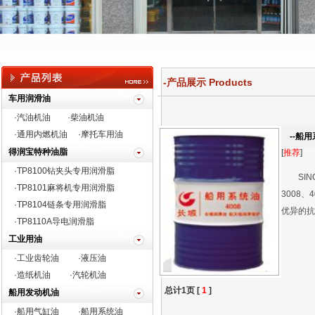
-产品展示 Products
车用润滑油
·汽油机油
·柴油机油
·通用内燃机油
·摩托车用油
--船用
得润宝特种油脂
[
推荐
]
·TP8100钻夹头专用润滑脂
SINO
·
TP8101麻将机专用润滑脂
3008
·TP8104链条专用润滑脂
优异的抗
·TP8110A导电润滑脂
工业用油
·工业齿轮油
·液压油
·造纸机油
·汽轮机油
总计1页 [
1
]
船用发动机油
·船用气缸油
·船用系统油