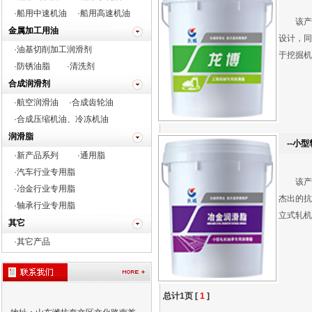
·船用中速机油
·船用高速机油
该产品
金属加工用油
设计，同
·油基切削加工润滑剂
于挖掘机
·防锈油脂
·清洗剂
合成润滑剂
·航空润滑油
·合成齿轮油
·合成压缩机油、冷冻机油
润滑脂
--小型
·新产品系列
·通用脂
·
汽车行业专用脂
该产品
·
冶金行业专用脂
杰出的抗
·
轴承行业专用脂
立式轧机
其它
·
其它产品
总计1页 [
1
]