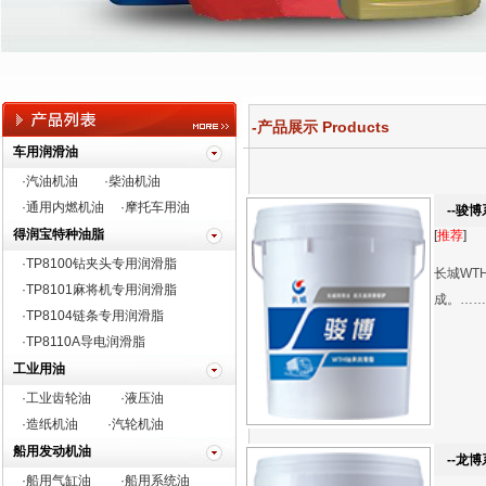
-产品展示 Products
车用润滑油
·汽油机油
·柴油机油
·通用内燃机油
·摩托车用油
--骏博
得润宝特种油脂
[
推荐
]
·TP8100钻夹头专用润滑脂
长城WT
·
TP8101麻将机专用润滑脂
成。……
·TP8104链条专用润滑脂
·TP8110A导电润滑脂
工业用油
·工业齿轮油
·液压油
·造纸机油
·汽轮机油
船用发动机油
--龙博
·船用气缸油
·船用系统油