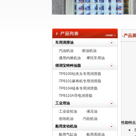
-产品展示
车用润滑油
·汽油机油
·柴油机油
·通用内燃机油
·摩托车用油
得润宝特种油脂
·TP8100钻夹头专用润滑脂
·
TP8101麻将机专用润滑脂
·TP8104链条专用润滑脂
·TP8110A导电润滑脂
工业用油
·工业齿轮油
·液压油
·造纸机油
·汽轮机油
性能特点
船用发动机油
● 良
·船用气缸油
·船用系统油