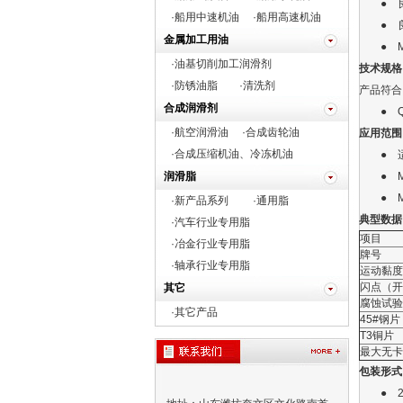
● 良
·船用中速机油
·船用高速机油
● 良
金属加工用油
● M0
·油基切削加工润滑剂
技术规格
·防锈油脂
·清洗剂
产品符合
合成润滑剂
● Q/S
·航空润滑油
·合成齿轮油
应用范围
·合成压缩机油、冷冻机油
● 适
润滑脂
● M0
● M0
·新产品系列
·通用脂
典型数据
·
汽车行业专用脂
项目
·
冶金行业专用脂
牌号
·
轴承行业专用脂
运动黏度
闪点（开
其它
腐蚀试验(
·
其它产品
45#钢片
T3铜片
最大无卡
包装形式
● 20