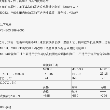
好的冷却性，能延长刀具的使用寿命
好的抑雾性，加工车间油雾浓度比普通切削油下降50％以上
053、M0053B齿轮加工油不含活性硫等，颜色浅，气味轻
以下规格：
H303 389-2006
用于滚齿、刨齿和剃齿等加工速度较快的切削、磨削工艺，能有效降低金属加工过程
053、M0053B齿轮加工油适用于黑色金属及有色金属的切削加工
013齿轮加工油主要适用于负荷较高的黑色金属切削加工，不适用于铜及铜合金材
齿轮加工油
M0053
M0053B
M0013
26.18
（40℃），mm2/s
16．45
14．98
174
166
178
口），℃
100℃，3h)
合格
合格
合格
――
合格
合格
>755
>559
>726
咬负荷(PB)，N
0L铁桶