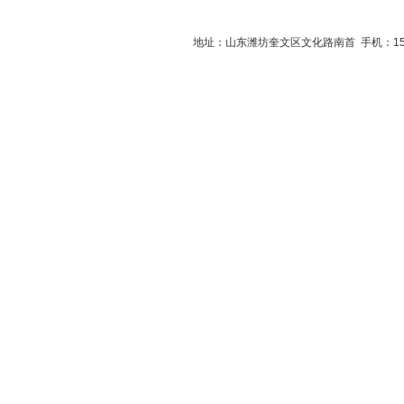
地址：山东潍坊奎文区文化路南首 手机：1516560