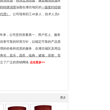
牌润滑油
，
得润宝润滑脂
，
康普顿润滑油
及
利特牌润滑
油脂在潍坊地区的
一级签约
经销
代理）
。
公司现有职工4
0
多人，技术人员
6
年来，公司坚持质量第一、用户至上、服务
信誉可靠的经营方针，以稳定可靠的产品质
理的价格和优质的服务，在潍坊城区及周边
寿光，昌乐，昌邑，临朐，诸城，高密，安
立了广泛的营销网络
点击更多>>