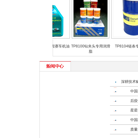
 通用内燃机油
全合成二冲程赛车机油
TP8100钻夹头专用润滑
TP8104链条专用润
脂
深耕技术
中国
后疫
星星
中国
质量