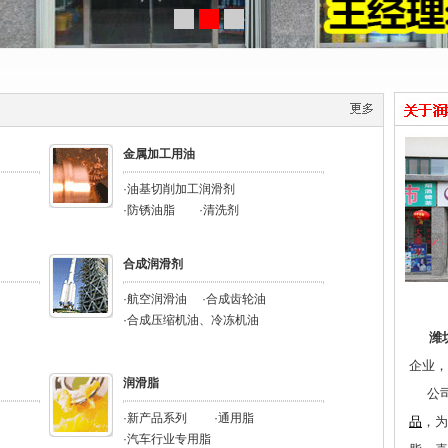
金属加工用油
·油基切削加工润滑剂
·防锈油脂
·清洗剂
合成润滑剂
·航空润滑油
·合成齿轮油
·合成压缩机油、冷冻机油
潍
企业，
润滑脂
公
·新产品系列
·通用脂
品
，为
·
汽车行业专用脂