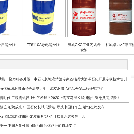
滑脂
TP8110A导电润滑脂
得威CKC工业闭式齿
长城卓力AE液压油
威
轮油
赋能，聚力服务升级｜中石化长城润滑油专家莅临潍坊润泽石化开展专项技术培训
石化长城润滑油联合清华大学，成立润滑脂产品开发工程研究中心
情时代 工程机械行业如何发展？2020上海宝马展长城润滑油邀您共同探索！
微芒 汇聚成光 中国石化长城润滑油"寻找中国好车主"活动在汉发布
石化长城润滑油启动“质量月”活动 让质量永远领先一步
第一 中国石化长城润滑油国际化路径的市场支点