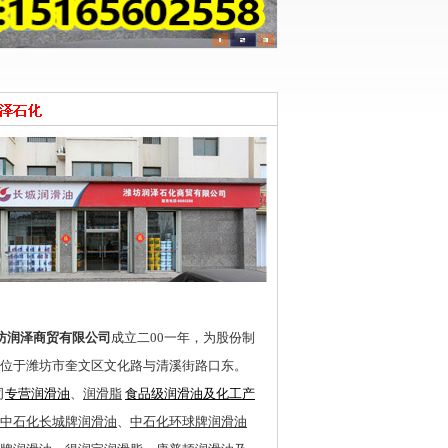
坊润
泽商贸
有限公司
成立二00一年，为股份制
位于潍坊市奎文区文化路与清溪街路口东。
司
专营润滑油
、
润滑脂
食品级润滑油及化工产
中石化长城牌润滑油
、
中石化环球牌润滑油