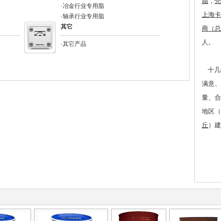
脂
，
壳
·
冶金行业专用脂
上海卡
·
轴承行业专用脂
其它
商（总
人。
·其它产品
十
几
满意、
量、合
地区
（
丘
）
建