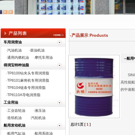
-产品展示 Products
车用润滑油
·汽油机油
·柴油机油
·通用内燃机油
·摩托车用油
--船用
得润宝特种油脂
·TP8100钻夹头专用润滑脂
SINO
·
TP8101麻将机专用润滑脂
高性能船
·TP8104链条专用润滑脂
的中速船
·TP8110A导电润滑脂
工业用油
·工业齿轮油
·液压油
·造纸机油
·汽轮机油
总计1页 [
1
]
船用发动机油
·船用气缸油
·船用系统油